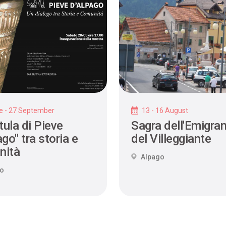
e - 27 September
13 - 16 August
tula di Pieve
Sagra dell'Emigran
go" tra storia e
del Villeggiante
nità
Alpago
go