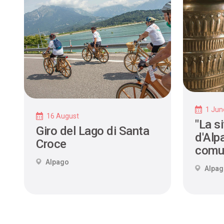
1 Jun
16 August
"La si
Giro del Lago di Santa
d'Alpa
Croce
comu
Alpago
Alpa