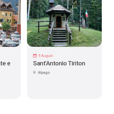
9 August
te e
Sant'Antonio Tiriton
Alpago