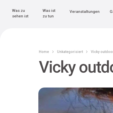
Genuss & Tr
Erster Weltk
Alle sehen
Alle sehen
Was zu
Was ist
Veranstaltungen
G
Main Navigation
sehen ist
zu tun
Home
Unkategorisiert
Vicky outdoo
Vicky outd