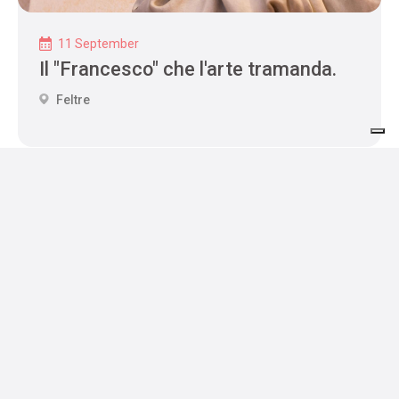
11 September
Il "Francesco" che l'arte tramanda.
Feltre
Gastfreundschaft
Wo man
Wo man essen
Dienstleistungen
schläft
kann