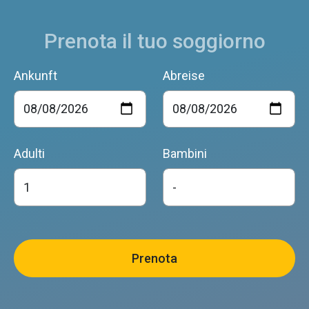
Prenota il tuo soggiorno
Ankunft
Abreise
Adulti
Bambini