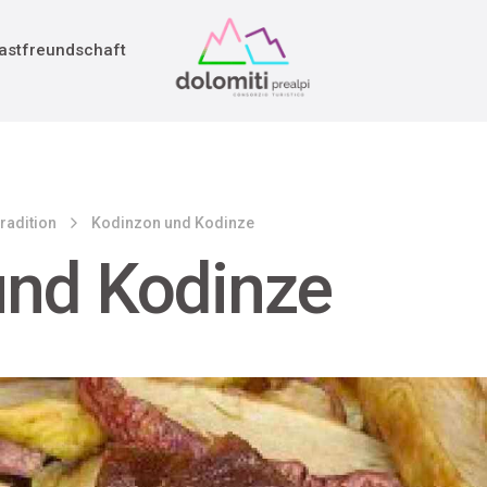
adition
rieg
astfreundschaft
radition
Kodinzon und Kodinze
und Kodinze