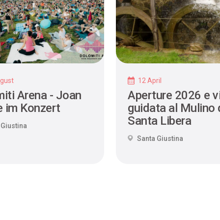
gust
12 April
iti Arena - Joan
Aperture 2026 e vi
e im Konzert
guidata al Mulino 
Santa Libera
 Giustina
Santa Giustina