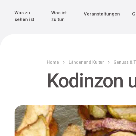
Genuss & Tr
Erster Weltk
Alle sehen
Alle sehen
Was zu
Was ist
Veranstaltungen
G
Main Navigation
sehen ist
zu tun
Home
Länder und Kultur
Genuss & T
Kodinzon 