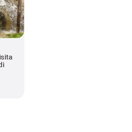
sita
di