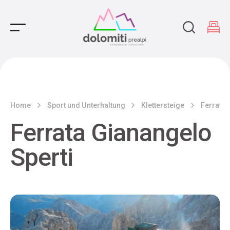
Main Navigation
Home
Sport und Unterhaltung
Klettersteige
Ferrata 
Ferrata Gianangelo
Sperti