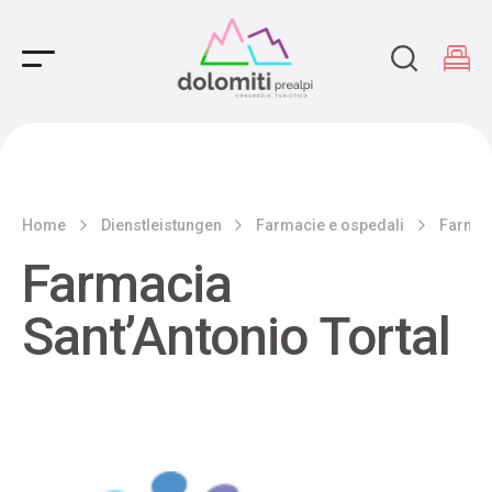
Main Navigation
Home
Dienstleistungen
Farmacie e ospedali
Farmaci
Farmacia
Sant’Antonio Tortal