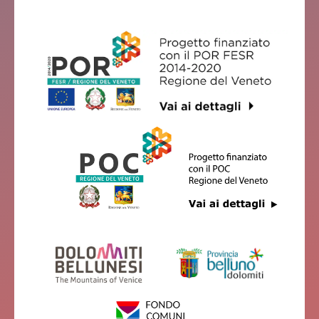
Borgo Valbelluna
B&B LA COLOMBERA
Borgo Valbelluna
LA SERRA BED & BREAKFAST
Borgo Valbelluna
CASA FRANCESCON
Borgo Valbelluna