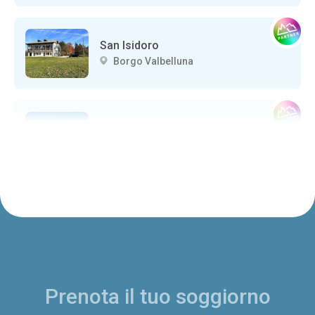
San Isidoro
Borgo Valbelluna
CASTELLO DI ZUMELLE
Borgo Valbelluna
PRANOLZ
Borgo Valbelluna
Prenota il tuo soggiorno
Poggio al Borgo
Borgo Valbelluna