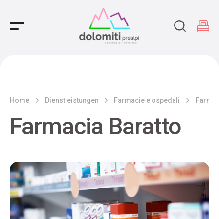
Main Navigation
Home
Dienstleistungen
Farmacie e ospedali
Farmac
Farmacia Baratto