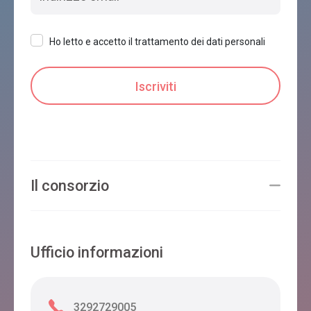
Ho letto e accetto il trattamento dei dati personali
B&B CASA ALLORI
Belluno
B&B AL PALASPORT
Belluno
Il consorzio
DAL CAPO
Ufficio informazioni
Belluno
3292729005
Hotel TEST