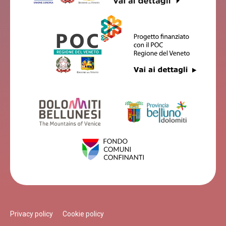
Belluno
B&B COLLI'S DOLOMITES
Belluno
ANGELO BRISTOT
Belluno
AFFITTACAMERE CHECCO ZAINO
Belluno
Privacy policy
Cookie policy