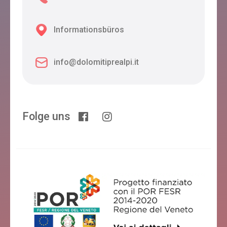
Belluno
Informationsbüros
info@dolomitiprealpi.it
B&B GIARDINI DELL'ARDO DI LUCA DOCCI
Belluno
Folge uns
VILLA CAMPANA
Belluno
MIRELLA