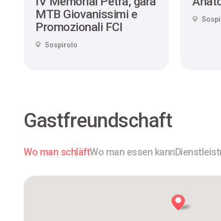
IV Memorial Petra, gara
Anato
MTB Giovanissimi e
Sospi
Promozionali FCI
Sospirolo
Gastfreundschaft
Wo man schläft
Wo man essen kann
Dienstleis