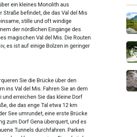
über ein kleines Monolith aus
 Straße befindet, die das Val del Mis
insame, stille und oft windige
inem der nördlichen Eingänge des
des magischen Val del Mis. Die Routen
v, es ist auf einige Bolzen in geringer
rqueren Sie die Brücke über den
n ins Val del Mis. Fahren Sie an dem
 und erreichen Sie das kleine Dorf
aße, die das enge Tal etwa 12 km
der See umrundet, eine erste Brücke
ng zum Dorf Gena überquert, und es
auene Tunnels durchfahren. Parken