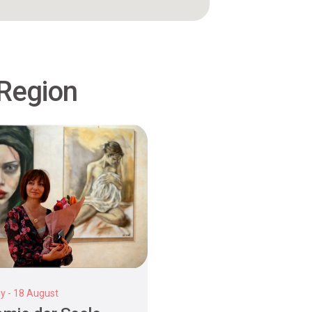
 Region
y - 18 August