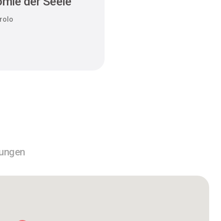
mie der Seele
rolo
tungen