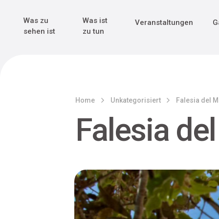
Genuss & Tr
Erster Weltk
Alle sehen
Alle sehen
Was zu
Was ist
Veranstaltungen
G
Main Navigation
sehen ist
zu tun
Home
Unkategorisiert
Falesia del M
Falesia de