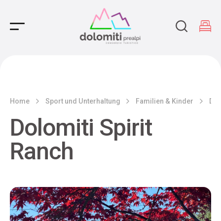
Main Navigation
Home
Sport und Unterhaltung
Familien & Kinder
Dol
Dolomiti Spirit
Ranch