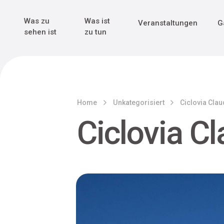
Genuss & Tr
Erster Weltk
Alle sehen
Alle sehen
Was zu
Was ist
Veranstaltungen
G
Main Navigation
sehen ist
zu tun
Home
Unkategorisiert
Ciclovia Cla
Ciclovia C