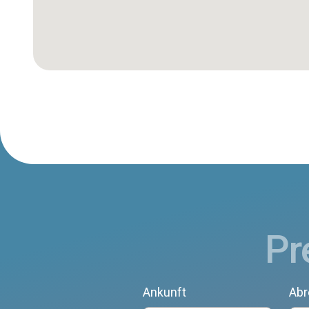
Pr
Ankunft
Abr