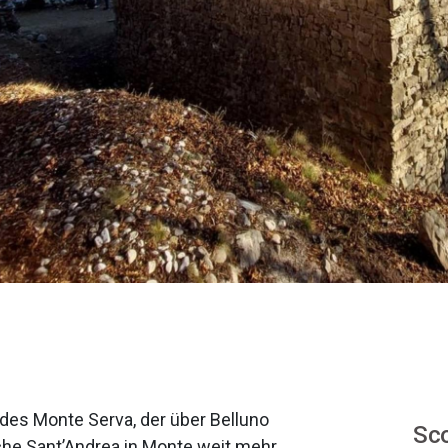
des Monte Serva, der über Belluno
Sco
irche Sant’Andrea in Monte weit mehr