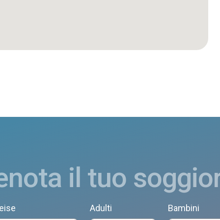
enota il tuo soggio
eise
Adulti
Bambini