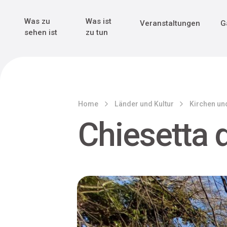
Genuss & Tr
Erster Weltk
Alle sehen
Alle sehen
Was zu
Was ist
Veranstaltungen
G
Main Navigation
sehen ist
zu tun
Home
Länder und Kultur
Kirchen und
Chiesetta 