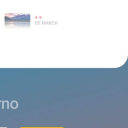
DE MARCH
Ponte nelle Alpi
B&B EL PAJON
Ponte nelle Alpi
rno
DOLOMITI CASA GIUSY DI VACCA GIUSEPPA
Ponte nelle Alpi