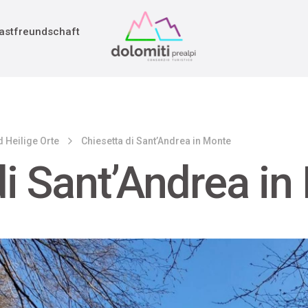
adition
rieg
astfreundschaft
 Heilige Orte
Chiesetta di Sant’Andrea in Monte
di Sant’Andrea i