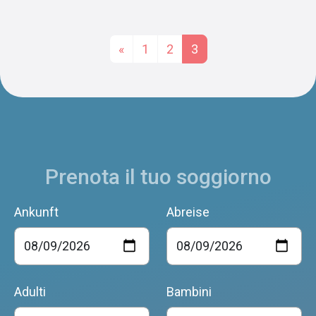
Posts navigation
«
1
2
3
Prenota il tuo soggiorno
Ankunft
Abreise
Adulti
Bambini