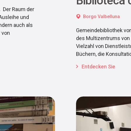
Biblioteca 
. Der Raum der
Borgo Valbelluna
 Ausleihe und
ndern auch als
Gemeindebibliothek von
r von
des Multizentrums von L
Vielzahl von Dienstleis
Büchern, die Konsultati
Entdecken Sie