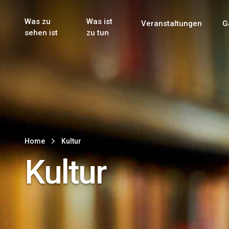
Genuss & Tr
Erster Weltk
Alle sehen
Alle sehen
Was zu
Was ist
Veranstaltungen
G
Main Navigation
sehen ist
zu tun
Home
Kultur
Kultur