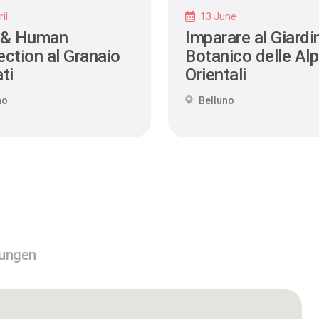
il
13 June
 & Human
Imparare al Giardi
ction al Granaio
Botanico delle Alp
ti
Orientali
no
Belluno
tungen