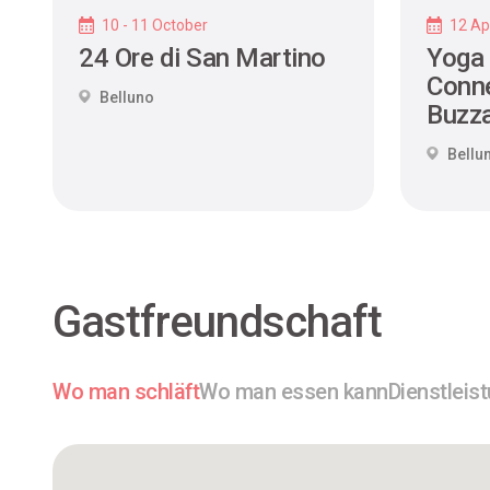
10 - 11 October
12 Apr
24 Ore di San Martino
Yoga
Conne
Belluno
Buzza
Bellu
Gastfreundschaft
Wo man schläft
Wo man essen kann
Dienstleis