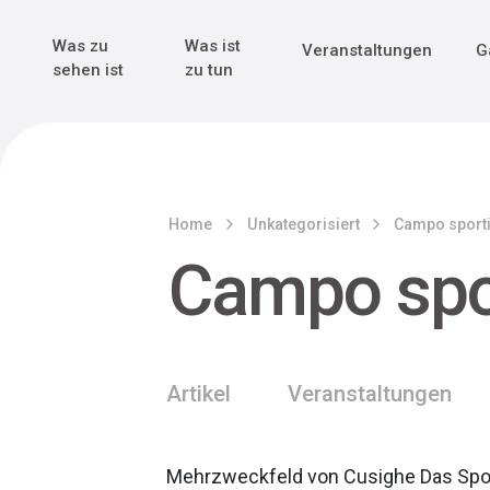
Genuss & Tr
Erster Weltk
Alle sehen
Alle sehen
Was zu
Was ist
Veranstaltungen
G
Main Navigation
sehen ist
zu tun
Home
Unkategorisiert
Campo sporti
Campo spor
Artikel
Veranstaltungen
Mehrzweckfeld von Cusighe Das Sport