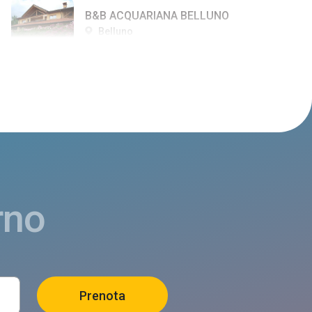
B&B ACQUARIANA BELLUNO
Belluno
DAL CAPO
Belluno
B&B LA GUSELA
Belluno
rno
B&B LA CERVA
Belluno