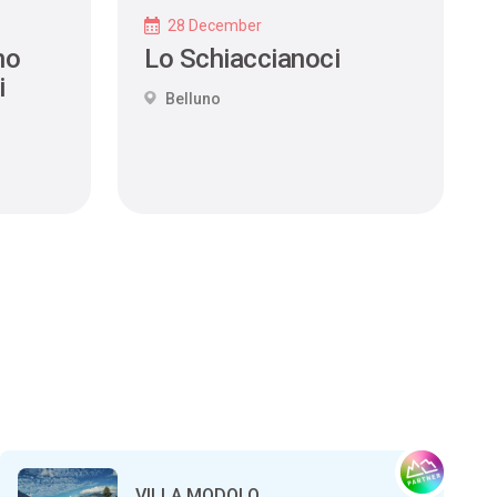
28 December
no
Lo Schiaccianoci
i
Belluno
VILLA MODOLO