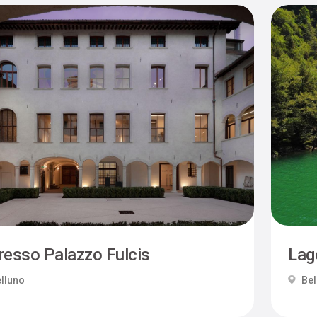
resso Palazzo Fulcis
Lag
lluno
Bel