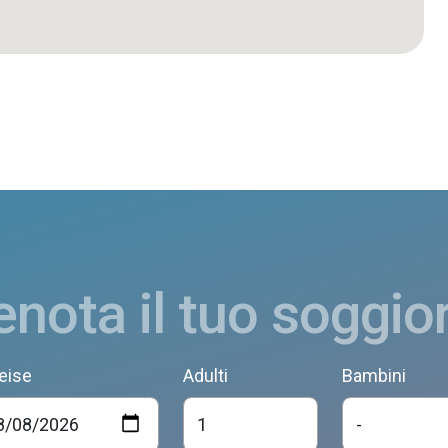
enota il tuo soggio
eise
Adulti
Bambini