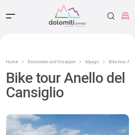
Main Navigation
Home
Dolomiten und Voralpen
Alpago
Bike tour Ane
Bike tour Anello del
Cansiglio