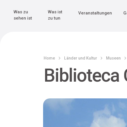
Genuss & Tr
Erster Weltk
Alle sehen
Alle sehen
Was zu
Was ist
Veranstaltungen
G
Main Navigation
sehen ist
zu tun
Home
Länder und Kultur
Museen
Biblioteca 