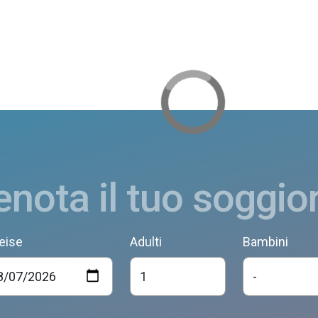
enota il tuo soggio
eise
Adulti
Bambini