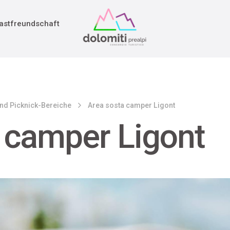
adition
rieg
astfreundschaft
und Picknick-Bereiche
Area sosta camper Ligont
 camper Ligont