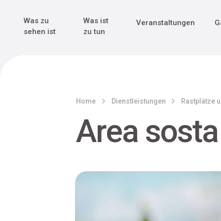
Genuss & Tr
Erster Weltk
Alle sehen
Alle sehen
Was zu
Was ist
Veranstaltungen
G
Main Navigation
sehen ist
zu tun
Home
Dienstleistungen
Rastplätze 
Area sosta