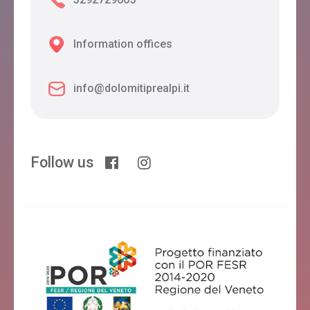
Information offices
SAGITTARIO
info@dolomitiprealpi.it
Feltre
Follow us
IL GUFO
Feltre
B&B PALAZZO BOVIO MUFFONI
Feltre