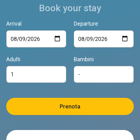
Book your stay
Arrival
Departure
Adulti
Bambini