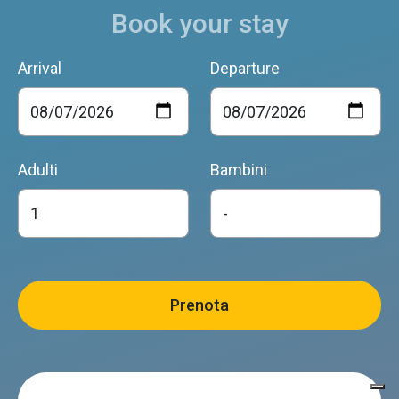
Book your stay
Arrival
Departure
Adulti
Bambini