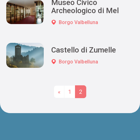
Museo Civico
Archeologico di Mel
Borgo Valbelluna
Castello di Zumelle
Borgo Valbelluna
Posts navigation
«
1
2