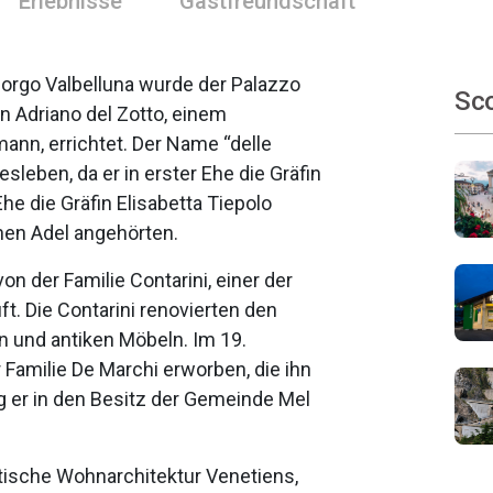
Erlebnisse
Gastfreundschaft
Borgo Valbelluna wurde der Palazzo
Sco
n Adriano del Zotto, einem
nn, errichtet. Der Name “delle
leben, da er in erster Ehe die Gräfin
he die Gräfin Elisabetta Tiepolo
hen Adel angehörten.
on der Familie Contarini, einer der
t. Die Contarini renovierten den
n und antiken Möbeln. Im 19.
 Familie De Marchi erworben, die ihn
ng er in den Besitz der Gemeinde Mel
ädtische Wohnarchitektur Venetiens,