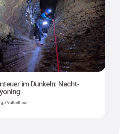
nteuer im Dunkeln: Nacht-
I se
yoning
di S
go Valbelluna
Borg