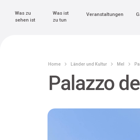
Genuss & Tr
Erster Weltk
Alle sehen
Alle sehen
Was zu
Was ist
Veranstaltungen
G
Main Navigation
sehen ist
zu tun
Home
Länder und Kultur
Mel
Pa
Palazzo de