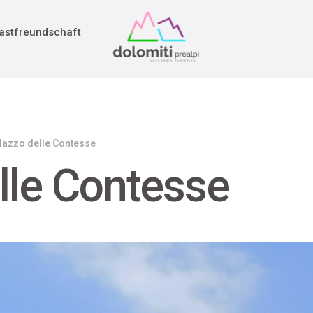
adition
rieg
astfreundschaft
lazzo delle Contesse
lle Contesse