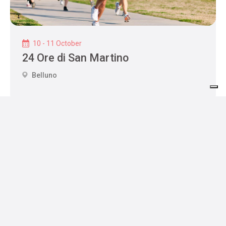
10 - 11 October
24 Ore di San Martino
Belluno
Gastfreundschaft
Wo man
Wo man essen
Dienstleistungen
schläft
kann