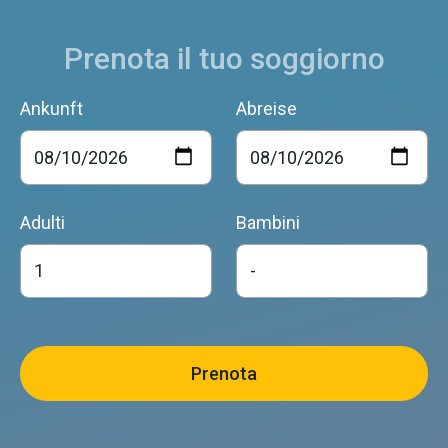
Prenota il tuo soggiorno
Ankunft
Abreise
Adulti
Bambini