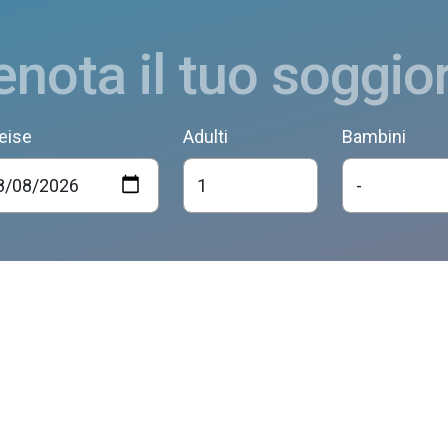
enota il tuo soggio
eise
Adulti
Bambini