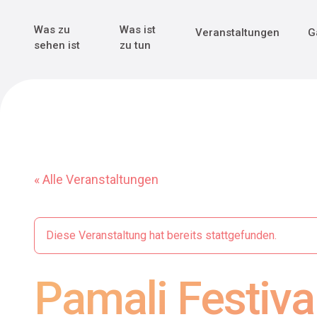
Genuss & Tr
Erster Weltk
Alle sehen
Alle sehen
Was zu
Was ist
Veranstaltungen
G
Main Navigation
sehen ist
zu tun
« Alle Veranstaltungen
Diese Veranstaltung hat bereits stattgefunden.
Pamali Festiva