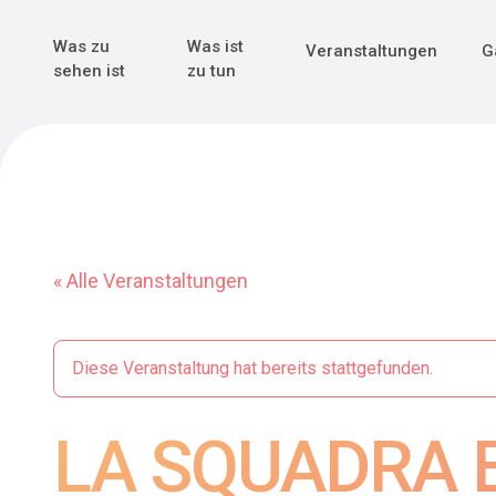
Genuss & Tr
Erster Weltk
Alle sehen
Alle sehen
Was zu
Was ist
Veranstaltungen
G
Main Navigation
sehen ist
zu tun
« Alle Veranstaltungen
Diese Veranstaltung hat bereits stattgefunden.
LA SQUADRA B