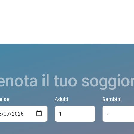
enota il tuo soggio
eise
Adulti
Bambini