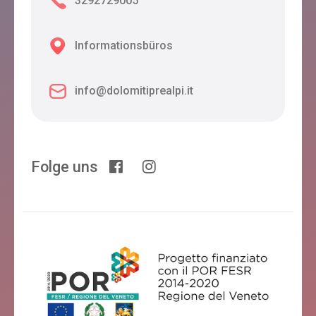
3292729005
Informationsbüros
info@dolomitiprealpi.it
Folge uns