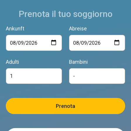
Prenota il tuo soggiorno
Ankunft
Abreise
Adulti
Bambini