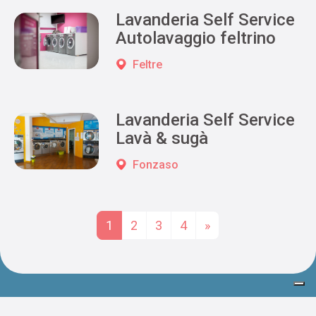
Lavanderia Self Service
Autolavaggio feltrino
Feltre
Lavanderia Self Service
Lavà & sugà
Fonzaso
Posts navigation
1
2
3
4
»