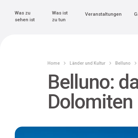
Genuss & Tr
Erster Weltk
Alle sehen
Alle sehen
Was zu
Was ist
Veranstaltungen
G
Main Navigation
sehen ist
zu tun
Home
Länder und Kultur
Belluno
Belluno: d
Dolomiten