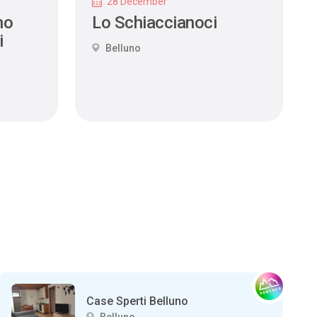
28 December
no
Lo Schiaccianoci
i
Belluno
Case Sperti Belluno
Belluno