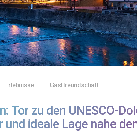
Erlebnisse
Gastfreundschaft
n: Tor zu den UNESCO-Dol
r und ideale Lage nahe de