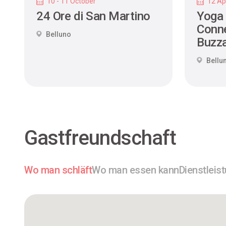
10 - 11 October
12 Apr
24 Ore di San Martino
Yoga
Conne
Belluno
Buzza
Bellu
Gastfreundschaft
Wo man schläft
Wo man essen kann
Dienstleis