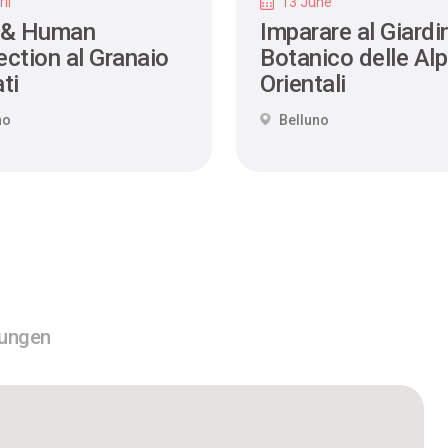
il
13 June
 & Human
Imparare al Giardi
ction al Granaio
Botanico delle Alp
ti
Orientali
no
Belluno
tungen