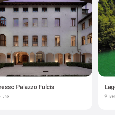
resso Palazzo Fulcis
Lag
lluno
Bel