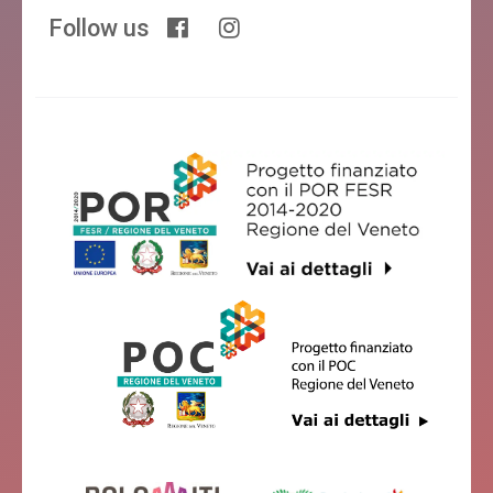
Follow us
B & B SEBASTIANO, IL GERMANO E IL SACCO
Borgo Valbelluna
B&B EL MIGHELON
Borgo Valbelluna
AI GIR
Borgo Valbelluna
B&B AI PIANAI
Borgo Valbelluna