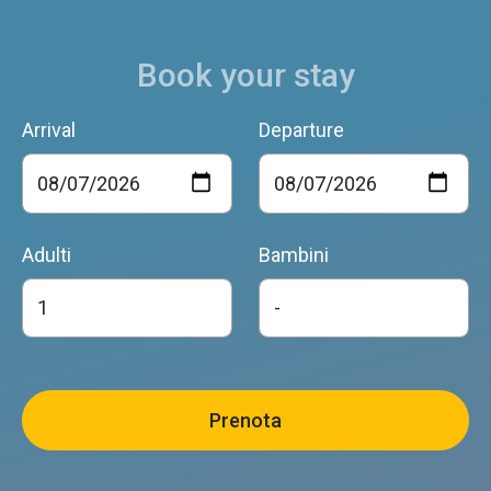
Borgo Valbelluna
Book your stay
Poggio al Borgo
Arrival
Departure
Borgo Valbelluna
B & B AL PORTICO
Adulti
Bambini
Borgo Valbelluna
BON TAJER
Borgo Valbelluna