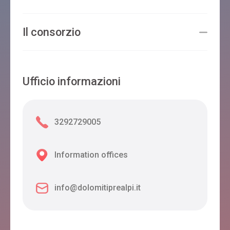
CASA FRANCESCON
Il consorzio
Borgo Valbelluna
Ufficio informazioni
LA SERRA BED & BREAKFAST
Borgo Valbelluna
3292729005
Information offices
B&B COL DI NEVE
Borgo Valbelluna
info@dolomitiprealpi.it