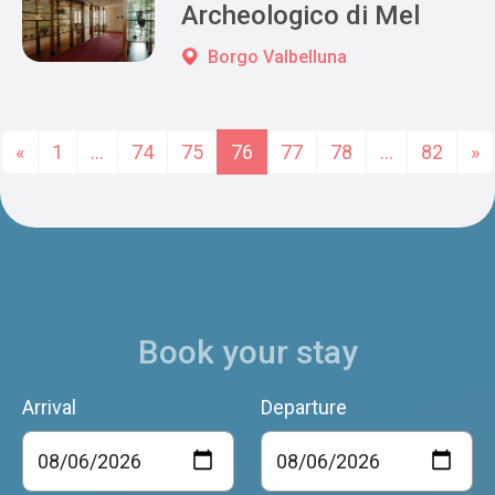
Archeologico di Mel
Borgo Valbelluna
Posts navigation
«
1
…
74
75
76
77
78
…
82
»
Book your stay
Arrival
Departure