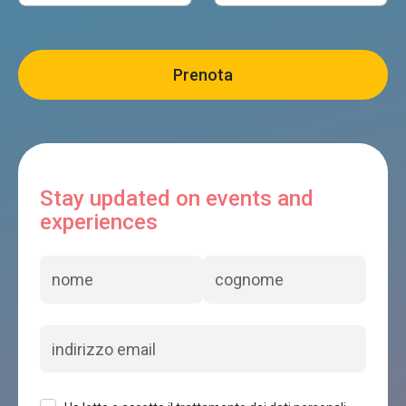
Hotel TEST
Belluno
CAPPELLO E CADORE
Belluno
Stay updated on events and
experiences
AL SOLE DI CAVESSAGO
Belluno
DAL CAPO
Belluno