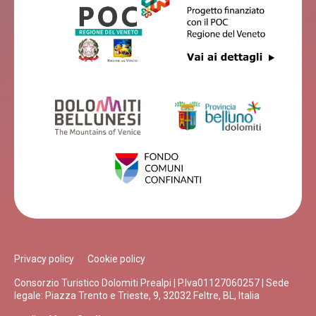
Belluno
B&B ALLA VECCHIA FONTANA
Belluno
HOTEL ASTOR
Belluno
Privacy policy
Cookie policy
CIRVOI BELLAVISTA
Consorzio Turistico Dolomiti Prealpi | P.Iva01127060257 | Sede
Belluno
legale: Piazza Trento e Trieste, 9, 32032 Feltre, BL, Italia