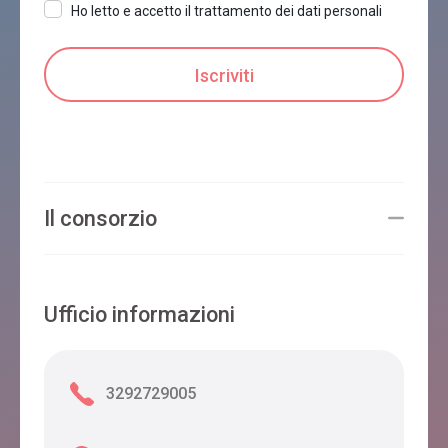
Ho letto e accetto il trattamento dei dati personali
CASA ZEFIRA
Feltre
CAMPEGGIO VINCHETO
Feltre
Il consorzio
BUS DE L'OCH
Ufficio informazioni
Feltre
3292729005
B&B VILLA TINA
Feltre