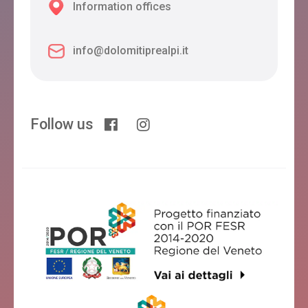
Information offices
info@dolomitiprealpi.it
DORIGUZZI
Feltre
Follow us
HOTEL CASAGRANDE
Feltre
SAGITTARIO
Feltre