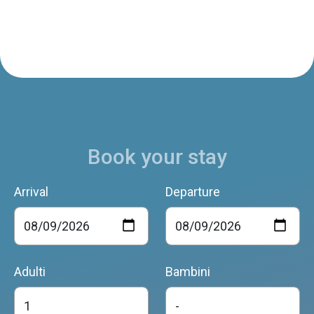
Feltre
L'Antico Piol de Feltre
Feltre
Book your stay
Al Nido di Cart
Feltre
Arrival
Departure
AGRITURISMO IL GIRASOLE
Adulti
Bambini
Feltre