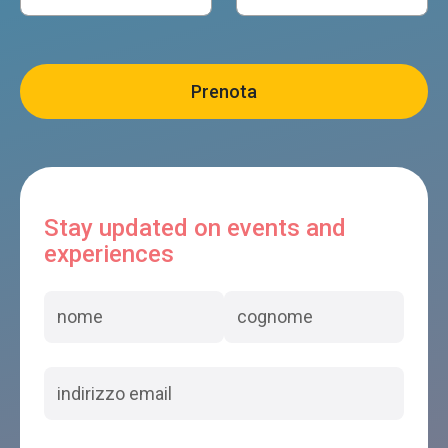
Casa Emilia
Feltre
AGRITURISMO ARCOBALENO
Feltre
Stay updated on events and
experiences
STELLA ALPINA
Feltre
DOLOMITI
Feltre