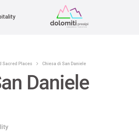
War
itality
d Sacred Places
Chiesa di San Daniele
San Daniele
lity