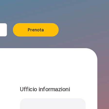
B&B BUCANEVE
Lamon
AL SALVANEL
Lamon
ALPE BRAUS
Lamon
Ufficio informazioni