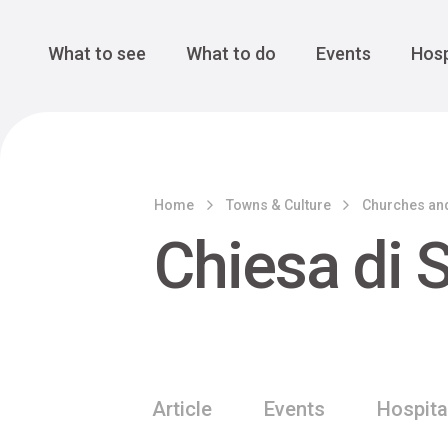
Cansiglio Forest
The Great 
Monte Avena
See all
Main Navigation
What to see
What to do
Events
Hosp
Home
Towns & Culture
Churches an
Chiesa di 
Article
Events
Hospita