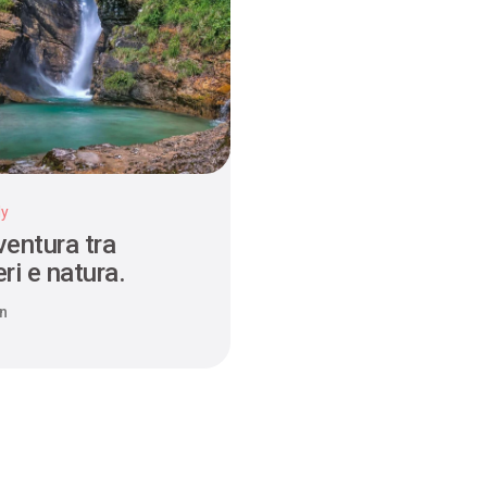
ly
ventura tra
ri e natura.
n