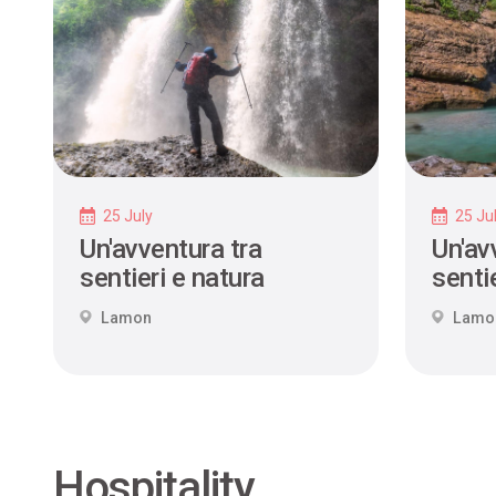
25 July
25 Ju
Un'avventura tra
Un'av
sentieri e natura
sentie
Lamon
Lamo
Hospitality