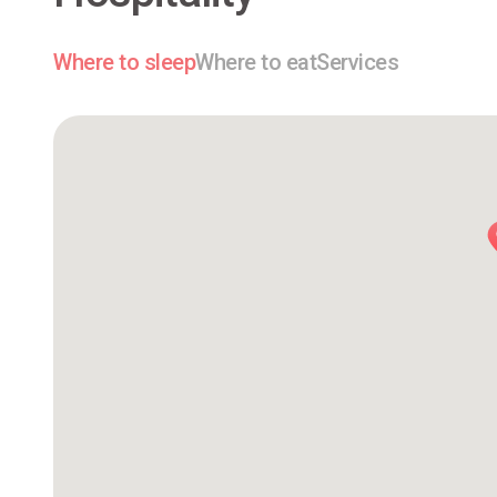
Where to sleep
Where to eat
Services