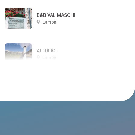
B&B VAL MASCHI
Lamon
AL TAJOL
Lamon
STELLA D'ORO
Lamon
MANARIN
Lamon