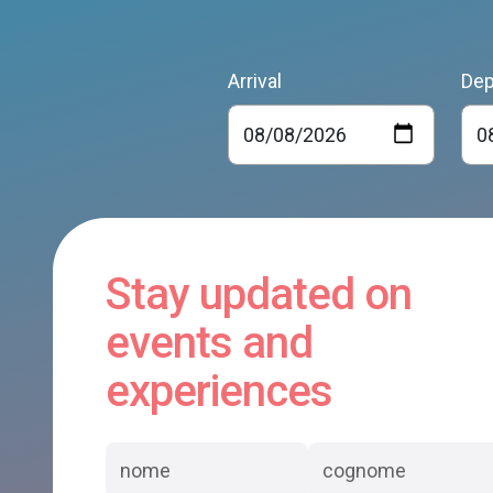
Arrival
Dep
Stay updated on
events and
experiences