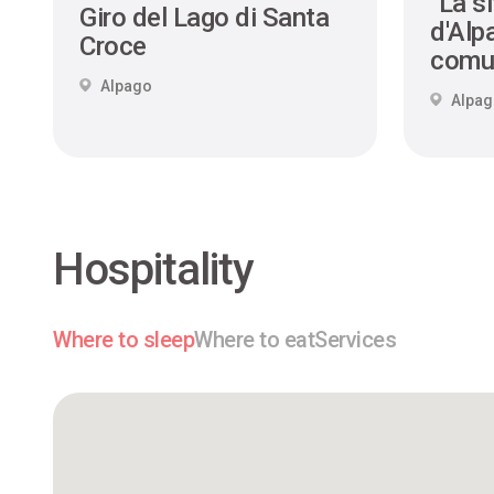
"La si
Giro del Lago di Santa
d'Alpa
Croce
comu
Alpago
Alpa
Hospitality
Where to sleep
Where to eat
Services