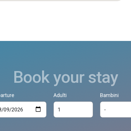
Book your stay
arture
Adulti
Bambini