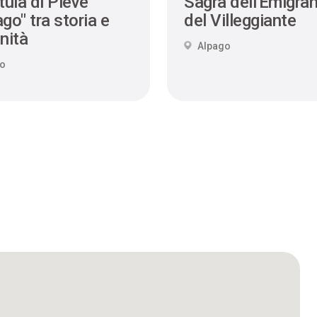
tula di Pieve
Sagra dell'Emigran
go" tra storia e
del Villeggiante
nità
Alpago
go