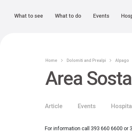
Cansiglio Forest
The Great 
Monte Avena
See all
Main Navigation
What to see
What to do
Events
Hosp
Home
Dolomiti and Prealpi
Alpago
Area Sosta
Article
Events
Hospita
For information call 393 660 6600 or 