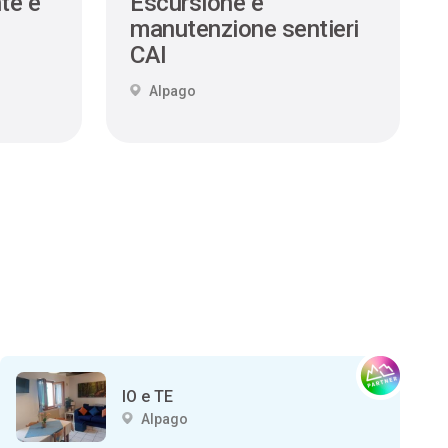
te e
Escursione e
manutenzione sentieri
CAI
Alpago
IO e TE
Alpago