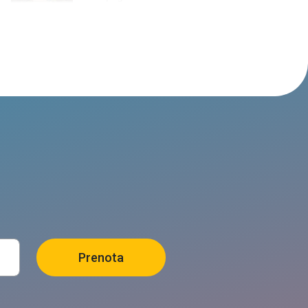
B&B IL MAGGIOLINO
Alpago
ALPAGO
Alpago
MALGA MEZZOMIGLIO
Alpago
DA BEIO