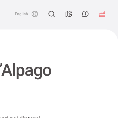
English
’Alpago