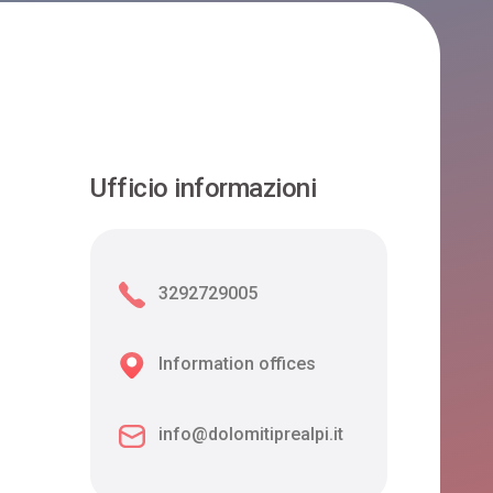
Alpago
LOCANDA CAPRIOLO
Alpago
Ufficio informazioni
CASA VALLORCH
Alpago
3292729005
Information offices
LA CASA DEI LEN
Alpago
info@dolomitiprealpi.it