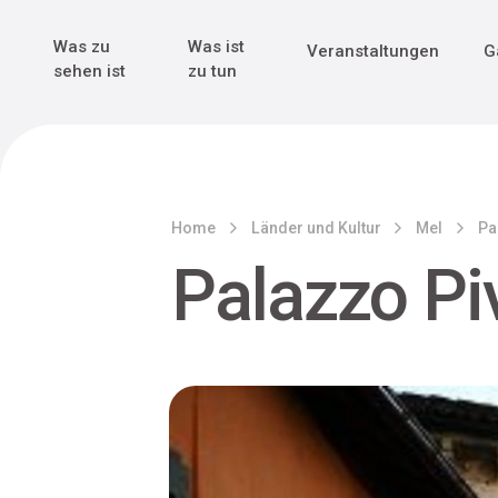
Genuss & Tr
Erster Weltk
Alle sehen
Alle sehen
Was zu
Was ist
Veranstaltungen
G
Main Navigation
sehen ist
zu tun
Home
Länder und Kultur
Mel
Pa
Palazzo Pi