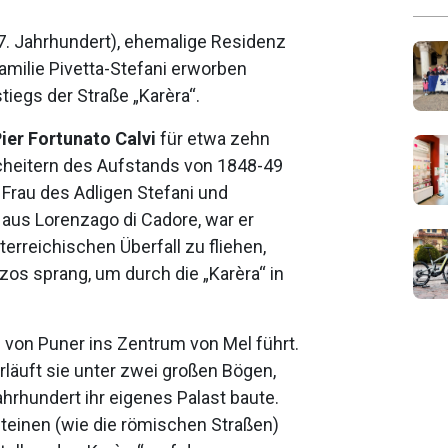
7. Jahrhundert), ehemalige Residenz
Familie Pivetta-Stefani erworben
iegs der Straße „Karèra“.
ier Fortunato Calvi
für etwa zehn
cheitern des Aufstands von 1848-49
Frau des Adligen Stefani und
aus Lorenzago di Cadore, war er
erreichischen Überfall zu fliehen,
os sprang, um durch die „Karèra“ in
die von Puner ins Zentrum von Mel führt.
läuft sie unter zwei großen Bögen,
ahrhundert ihr eigenes Palast baute.
rsteinen (wie die römischen Straßen)