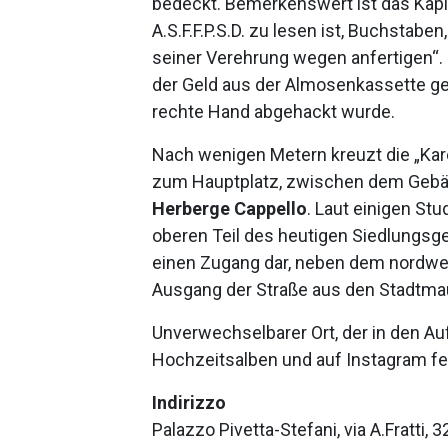
bedeckt. Bemerkenswert ist das Kapit
A.S.F.F.P.S.D. zu lesen ist, Buchstaben
seiner Verehrung wegen anfertigen“. 
der Geld aus der Almosenkassette gest
rechte Hand abgehackt wurde.
Nach wenigen Metern kreuzt die „Karè
zum Hauptplatz, zwischen dem Geb
Herberge Cappello
. Laut einigen Stu
oberen Teil des heutigen Siedlungsgeb
einen Zugang dar, neben dem nordwe
Ausgang der Straße aus den Stadtma
Unverwechselbarer Ort, der in den A
Hochzeitsalben und auf Instagram f
Indirizzo
Palazzo Pivetta-Stefani, via A.Fratti, 