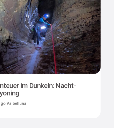
nteuer im Dunkeln: Nacht-
I se
yoning
di S
go Valbelluna
Borg