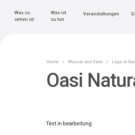
Genuss & Tr
Erster Weltk
Alle sehen
Alle sehen
Was zu
Was ist
Veranstaltungen
G
Main Navigation
sehen ist
zu tun
Home
Wasser und Seen
Lago di Sa
Oasi Natura
Text in bearbeitung