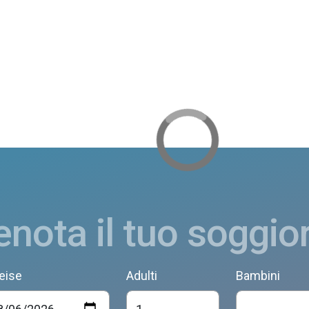
enota il tuo soggio
eise
Adulti
Bambini