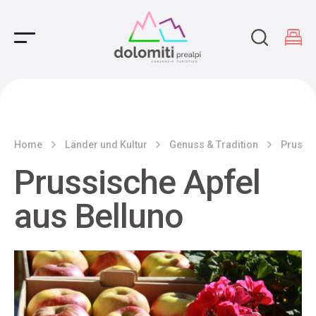
Main Navigation
Home
Länder und Kultur
Genuss & Tradition
Prussis
Prussische Apfel
aus Belluno