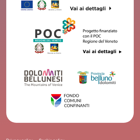
Feltre
VILLA SAN MAURO
Feltre
B&B CASA GIOVANNELLA
Feltre
LA CASONA
Feltre