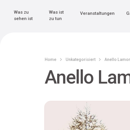
Genuss & Tr
Erster Weltk
Alle sehen
Alle sehen
Was zu
Was ist
Veranstaltungen
G
Main Navigation
sehen ist
zu tun
Home
Unkategorisiert
Anello Lamo
Anello La