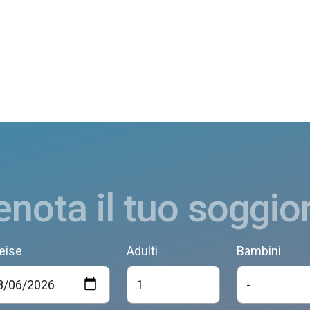
enota il tuo soggio
eise
Adulti
Bambini