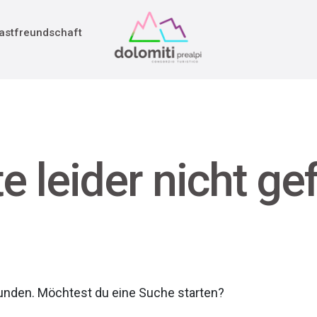
adition
rieg
astfreundschaft
te leider nicht g
funden. Möchtest du eine Suche starten?