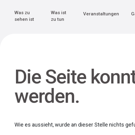
Genuss & Tr
Erster Weltk
Alle sehen
Alle sehen
Was zu
Was ist
Veranstaltungen
G
Main Navigation
sehen ist
zu tun
Die Seite konn
werden.
Wie es aussieht, wurde an dieser Stelle nichts ge