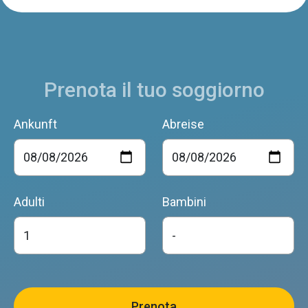
B&B MONTEBELLO
Cesiomaggiore
Prenota il tuo soggiorno
BRUNO BOZ
Cesiomaggiore
Ankunft
Abreise
DOLOMITINCANTO
Cesiomaggiore
Adulti
Bambini
CASCINA DOLOMITI DI GUERRIERO VALENTINA
Cesiomaggiore