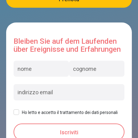
ANTICO SPLENDORE
Bleiben Sie auf dem Laufenden
Cesiomaggiore
über Ereignisse und Erfahrungen
Colori nel Parco
Cesiomaggiore
Ho letto e accetto il trattamento dei dati personali
AI CUC DI BENEFICIO GIANNI
Cesiomaggiore