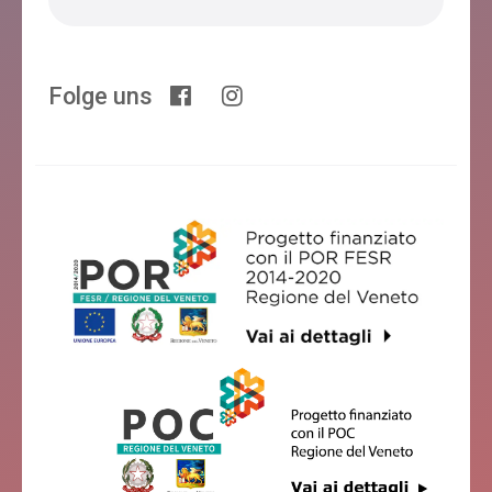
CASA AL FRASSEN
Folge uns
Cesiomaggiore
B&B MIKE & KIKKA
Cesiomaggiore
ANTICA VIGNA
Cesiomaggiore