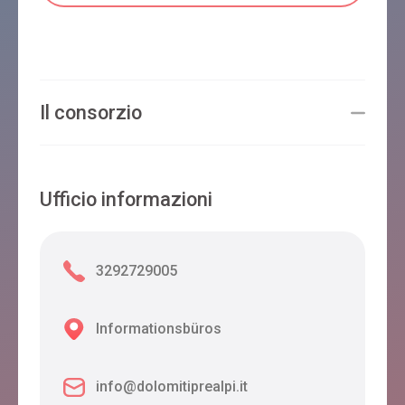
CAMPO DI CIELO DI DE MARCO MARIA TERESA
Il consorzio
Cesiomaggiore
Ufficio informazioni
LA MAISON LION
3292729005
Cesiomaggiore
Informationsbüros
PARADISO
info@dolomitiprealpi.it
Cesiomaggiore