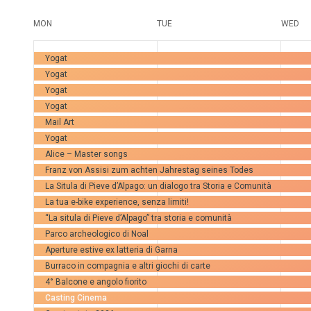
wählen.
Kalender
MON
TUE
WED
von
47
50
5
Yogat
Yogat
Veranstaltungen,
Veranstaltungen,
Ve
Veranstaltungen
Yogat
Yogat
Mail Art
Yogat
Alice – Master songs
Franz von Assisi zum achten Jahrestag seines Todes
La Situla di Pieve d’Alpago: un dialogo tra Storia e Comunità
La tua e-bike experience, senza limiti!
“La situla di Pieve d’Alpago” tra storia e comunità
Parco archeologico di Noal
Aperture estive ex latteria di Garna
Burraco in compagnia e altri giochi di carte
4° Balcone e angolo fiorito
Casting Cinema