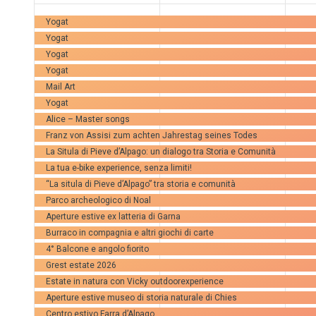
41
40
4
Yogat
Yogat
Veranstaltungen,
Veranstaltungen,
Ve
Yogat
Yogat
Mail Art
Yogat
Alice – Master songs
Franz von Assisi zum achten Jahrestag seines Todes
La Situla di Pieve d’Alpago: un dialogo tra Storia e Comunità
La tua e-bike experience, senza limiti!
“La situla di Pieve d’Alpago” tra storia e comunità
Parco archeologico di Noal
Aperture estive ex latteria di Garna
Burraco in compagnia e altri giochi di carte
4° Balcone e angolo fiorito
Grest estate 2026
Estate in natura con Vicky outdoorexperience
Aperture estive museo di storia naturale di Chies
Centro estivo Farra d’Alpago