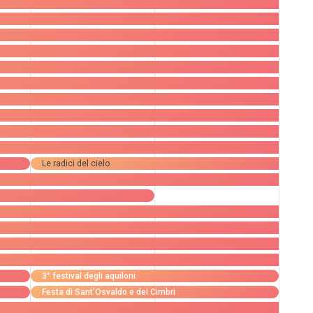
Le radici del cielo
3° festival degli aquiloni
Festa di Sant’Osvaldo e dei Cimbri