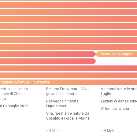
Festa dell’Alpagoto
itazioni collettive – Setteville
erto della banda
Belluno Emoziona – Vivi i
Valmorel sotto le ste
nale di Chies
giovedì del centro
Luglio
pago
Rassegna Itinerate
Lezioni di danze etn
ti Cansiglio 2026
Figuriamoci
Al lum de la luna
Vita, mestieri e natura tra
Gosaldo e Forcella Aurine
+ 6 Mehr
+ 9 Mehr