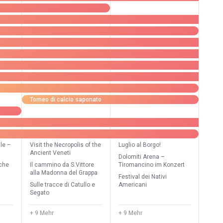
Torneo di calcio saponato
lle –
Visit the Necropolis of the
Luglio al Borgo!
Ancient Veneti
Dolomiti Arena –
iche
Il cammino da S.Vittore
Tiromancino im Konzert
alla Madonna del Grappa
Festival dei Nativi
Sulle tracce di Catullo e
Americani
Segato
+ 9 Mehr
+ 9 Mehr