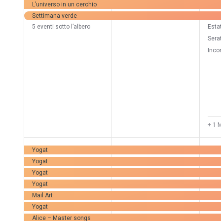
L’universo in un cerchio
Settimana verde
5 eventi sotto l’albero
Esta
Sera
Incon
+ 1 
38
37
3
Yogat
Yogat
Veranstaltungen,
Veranstaltungen,
Ve
Yogat
Yogat
Mail Art
Yogat
Alice – Master songs