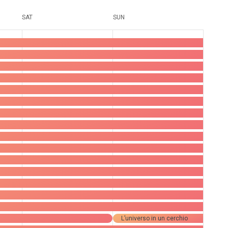
Nav
Ans
SAT
SUN
Nav
59
57
ungen,
Veranstaltungen,
Veranstaltungen,
L’universo in un cerchio