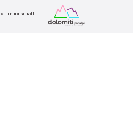
adition
rieg
astfreundschaft