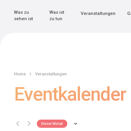
Genuss & Tr
Erster Weltk
Alle sehen
Alle sehen
Was zu
Was ist
Veranstaltungen
G
Main Navigation
sehen ist
zu tun
Home
Veranstaltungen
Eventkalender
Dieser Monat
Datum