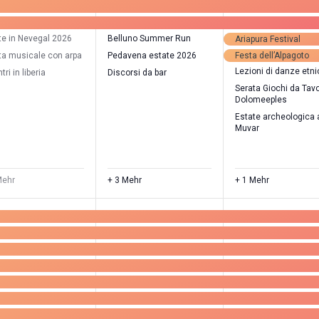
te in Nevegal 2026
Belluno Summer Run
Ariapura Festival
ta musicale con arpa
Pedavena estate 2026
Festa dell’Alpagoto
Lezioni di danze etn
tri in liberia
Discorsi da bar
Serata Giochi da Tav
Dolomeeples
Estate archeologica 
Muvar
Mehr
+ 3 Mehr
+ 1 Mehr
7
40
40
ranstaltungen,
Veranstaltungen,
Veranstalt