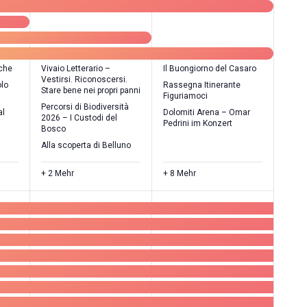
iche
Vivaio Letterario –
Il Buongiorno del Casaro
Vestirsi. Riconoscersi.
olo
Rassegna Itinerante
Stare bene nei propri panni
Figuriamoci
Percorsi di Biodiversità
al
Dolomiti Arena – Omar
2026 – I Custodi del
Pedrini im Konzert
Bosco
Alla scoperta di Belluno
+ 2 Mehr
+ 8 Mehr
41
42
ungen,
Veranstaltungen,
Veranstaltungen,