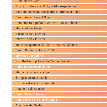
Grest estate 2026
Estate in natura con Vicky outdoorexperience
Aperture estive museo di storia naturale di Chies
Centro estivo Farra d’Alpago
Concorso fotografico “L’Alta Via 1 delle Dolomiti”
Mercoledì sul Colle
A spasso per Fonzaso
ESTATE A SAN PIETRO
Iscrizioni aperte per il Centro Estivo Arsiè 2026
Centro Ricreativo Estivo 2026
Burraco a Longarone
Visit the Necropolis of the Ancient Veneti
Parco archeologico di Noal
Mercatino in piazza a Spert
Il Grappa sopra le nuvole
Un mese d’arte a Sovramonte
Chiese e palazzi aperti
Centro Estivo Lamon
Centro estivo di Chies d’Alpago
Anatomie der Seele