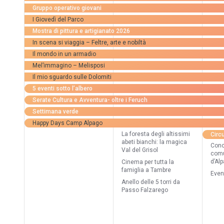
Gruppo operativo giovani
I Giovedì del Parco
Mostra di pittura e artigianato 2026
In scena si viaggia – Feltre, arte e nobiltà
Il mondo in un armadio
Mel’immagino – Melisposi
Il mio sguardo sulle Dolomiti
5 eventi sotto l’albero
Serate Cultura e Avventura- oltre i Feruch
Settimana verde
Happy Days Camp Alpago
La foresta degli altissimi
Circu
abeti bianchi: la magica
Conc
Val del Grisol
comu
d’Al
Cinema per tutta la
famiglia a Tambre
Even
Anello delle 5 torri da
Passo Falzarego