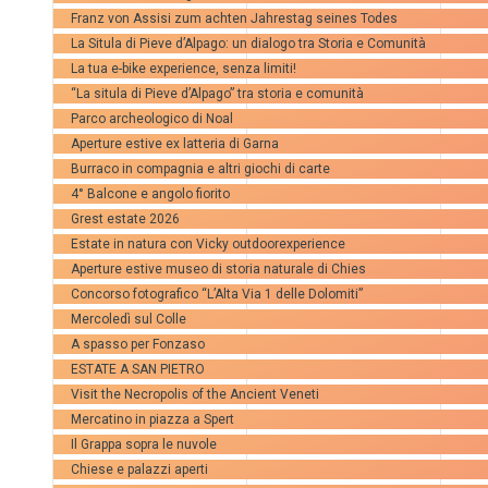
Franz von Assisi zum achten Jahrestag seines Todes
La Situla di Pieve d’Alpago: un dialogo tra Storia e Comunità
La tua e-bike experience, senza limiti!
“La situla di Pieve d’Alpago” tra storia e comunità
Parco archeologico di Noal
Aperture estive ex latteria di Garna
Burraco in compagnia e altri giochi di carte
4° Balcone e angolo fiorito
Grest estate 2026
Estate in natura con Vicky outdoorexperience
Aperture estive museo di storia naturale di Chies
Concorso fotografico “L’Alta Via 1 delle Dolomiti”
Mercoledì sul Colle
A spasso per Fonzaso
ESTATE A SAN PIETRO
Visit the Necropolis of the Ancient Veneti
Mercatino in piazza a Spert
Il Grappa sopra le nuvole
Chiese e palazzi aperti